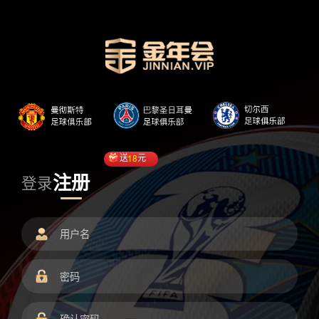
送
18
元
注册
登录