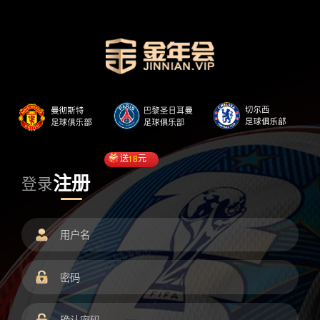
送
18
元
注册
登录