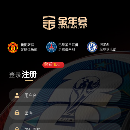
送
18
元
注册
登录