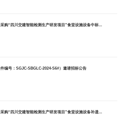
购“四川交建智能检测生产研发项目”食堂设施设备中标...
：SGJC-SBGLC-2024-S6#）邀请招标公告
购“四川交建智能检测生产研发项目”食堂设施设备补遗...