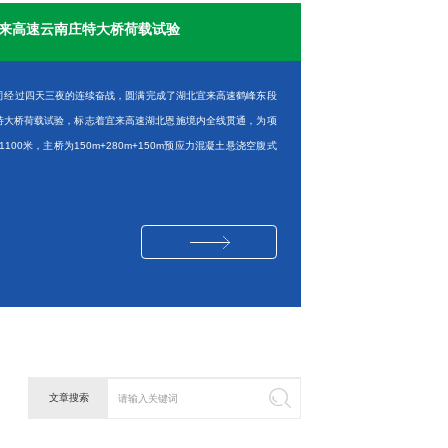
来高速云南庄特大桥荷载试验
测公司经过四天三夜的连续奋战，圆满完成了湖北宜来高速鹤峰东段
特大桥荷载试验，标志着宜来高速湖北恩施境内全线贯通，为项
00米，主桥为150m+280m+150m预应力混凝土悬浇空腹式
文章搜索