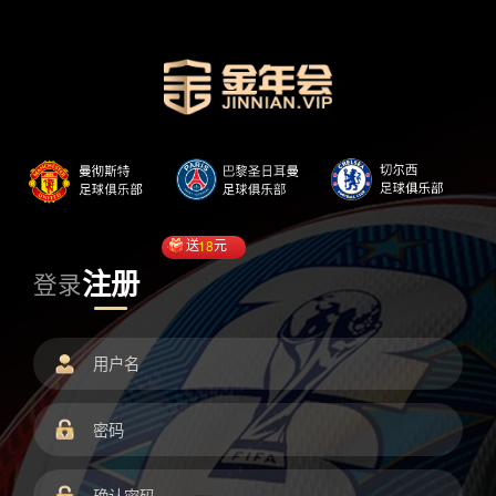
送
18
元
注册
登录