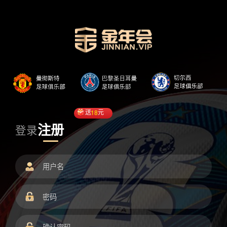
送
18
元
注册
登录