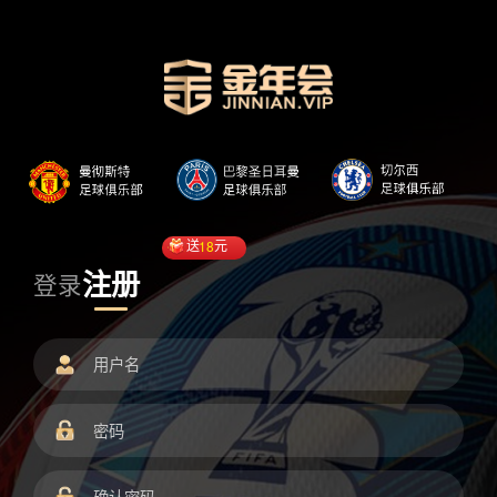
送
18
元
注册
登录